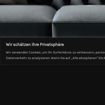
Wir schätzen Ihre Privatsphäre
Wir verwenden Cookies, um Ihr Surferlebnis zu verbessern, perso
Datenverkehr zu analysieren. Wenn Sie auf „Alle akzeptieren" kli
26.10.2024
Ein großes Dankeschön an Herrn Rasikh und sein Team,
mein Umzug mit dem Unternehmen lief ohne Komplikat
die Mitarbeiter gingen sehr behutsam und sorgsam m