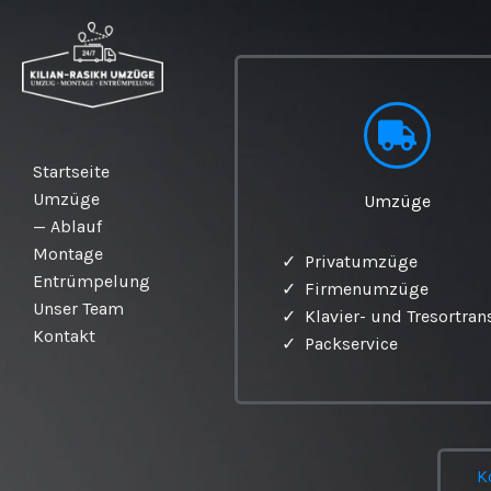
Zum
Inhalt
springen
Startseite
Umzüge
Umzüge
— Ablauf
Montage
✓ Privatumzüge
Entrümpelung
✓ Firmenumzüge
Unser Team
✓ Klavier- und Tresortran
Kontakt
✓ Packservice
K