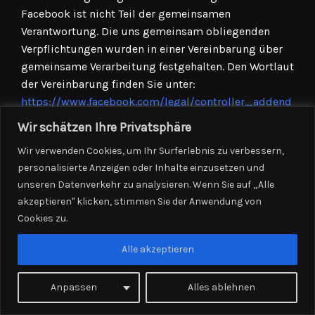
Facebook ist nicht Teil der gemeinsamen
Verantwortung. Die uns gemeinsam obliegenden
Verpflichtungen wurden in einer Vereinbarung über
gemeinsame Verarbeitung festgehalten. Den Wortlaut
der Vereinbarung finden Sie unter:
https://www.facebook.com/legal/controller_addend
um
. Laut dieser Vereinbarung sind wir für die
Wir schätzen Ihre Privatsphäre
Erteilung der Datenschutzinformationen beim
Wir verwenden Cookies, um Ihr Surferlebnis zu verbessern,
Einsatz des Facebook-Tools und für die
personalisierte Anzeigen oder Inhalte einzusetzen und
datenschutzrechtlich sichere Implementierung des
unseren Datenverkehr zu analysieren. Wenn Sie auf „Alle
Tools auf unserer Website verantwortlich. Für die
akzeptieren" klicken, stimmen Sie der Anwendung von
Datensicherheit der Facebook-Produkte ist Facebook
Cookies zu.
verantwortlich. Betroffenenrechte (z. B.
Auskunftsersuchen) hinsichtlich der bei Facebook
Alle akzeptieren
verarbeiteten Daten können Sie direkt bei Facebook
geltend machen. Wenn Sie die Betroffenenrechte bei
Anpassen
Alles ablehnen
uns geltend machen, sind wir verpflichtet, diese an
Facebook weiterzuleiten.